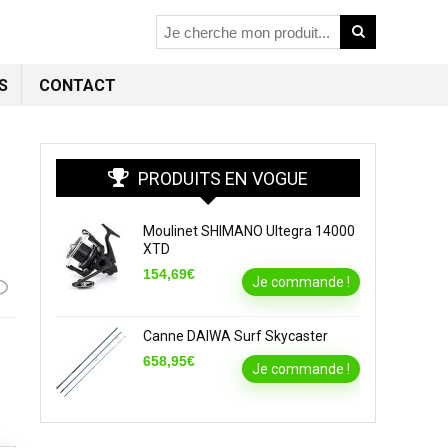
S
CONTACT
PRODUITS EN VOGUE
Moulinet SHIMANO Ultegra 14000
XTD
154,69€
Je commande !
Canne DAIWA Surf Skycaster
658,95€
Je commande !