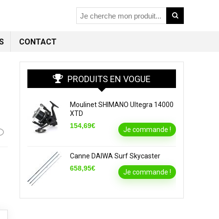
S
CONTACT
PRODUITS EN VOGUE
Moulinet SHIMANO Ultegra 14000
XTD
154,69€
Je commande !
Canne DAIWA Surf Skycaster
658,95€
Je commande !