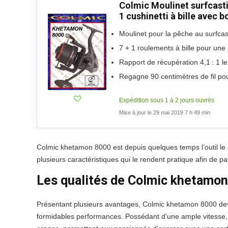
Colmic Moulinet surfcast
1 cushinetti à bille avec 
Moulinet pour la pêche au surfcas
7 + 1 roulements à bille pour un
Rapport de récupération 4,1 : 1 l
Regagne 90 centimètres de fil pou
Expédition sous 1 à 2 jours ouvrés
Mise à jour le 29 mai 2019 7 h 49 min
Colmic khetamon 8000 est depuis quelques temps l’outil le pl
plusieurs caractéristiques qui le rendent pratique afin de
Les qualités de Colmic khetamo
Présentant plusieurs avantages, Colmic khetamon 8000 devie
formidables performances. Possédant d’une ample vitesse,