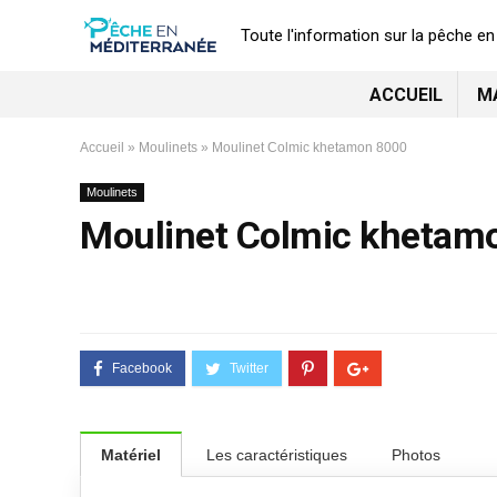
Toute l'information sur la pêche e
ACCUEIL
M
Accueil
»
Moulinets
»
Moulinet Colmic khetamon 8000
Moulinets
Moulinet Colmic khetam
Matériel
Les caractéristiques
Photos