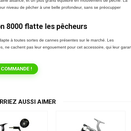
taine aisance, et un plus grand équilibre en mouvement de pêche. La
leur niveau de pêcher à une belle profondeur, sans se préocupper
on 8000 flatte les pêcheurs
s’adapte à toutes sortes de cannes présentes sur le marché. Les
es, ne cachent pas leur engouement pour cet accessoire, qui leur garan
 COMMANDE !
RRIEZ AUSSI AIMER