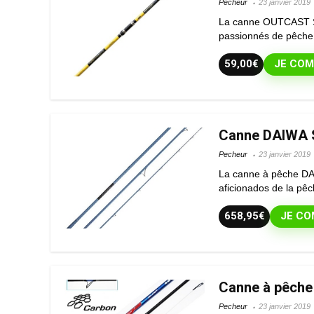
Pecheur
23 janvier 2019
La canne OUTCAST Su
passionnés de pêche.
59,00€
JE COM
Canne DAIWA S
Pecheur
23 janvier 2019
La canne à pêche DAI
aficionados de la pêch
658,95€
JE CO
Canne à pêche
Pecheur
23 janvier 2019