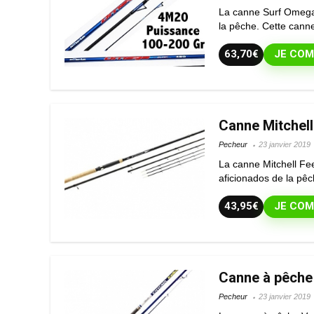
La canne Surf Omega 
la pêche. Cette canne
63,70€
JE COM
Canne Mitchel
Pecheur
23 janvier 2019
La canne Mitchell Fe
aficionados de la pêch
43,95€
JE COM
Canne à pêche
Pecheur
23 janvier 2019