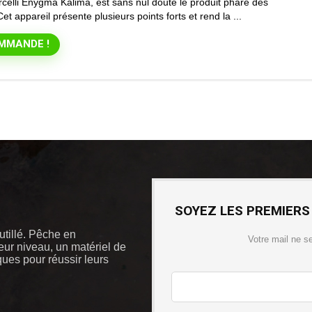
celli Enygma Kalima, est sans nul doute le produit phare des
t appareil présente plusieurs points forts et rend la ...
MMANDE !
SOYEZ LES PREMIERS
outillé. Pêche en
Votre mail ne s
eur niveau, un matériel de
iques pour réussir leurs