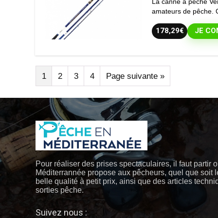
La canne à pêche Ver
amateurs de pêche. Ce
178,29€
JE CO
1
2
3
4
Page suivante »
Pour réaliser des prises spectaculaires, il faut partir 
Méditerrannée propose aux pêcheurs, quel que soit l
belle qualité à petit prix, ainsi que des articles techn
sorties pêche.
Suivez nous :