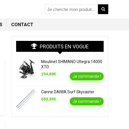
S
CONTACT
PRODUITS EN VOGUE
Moulinet SHIMANO Ultegra 14000
XTD
154,69€
Je commande !
Canne DAIWA Surf Skycaster
658,95€
Je commande !