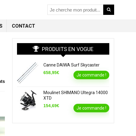
S
CONTACT
PRODUITS EN VOGUE
Canne DAIWA Surf Skycaster
658,95€
Je commande !
ts
Moulinet SHIMANO Ultegra 14000
XTD
154,69€
Je commande !