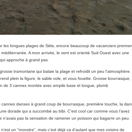
i sur les longues plages de Sète, encore beaucoup de vacanciers prenne
a méditerranée. A mon arrivée, le vent est orienté Sud Ouest avec une
t qui approche à grand pas.
 grosse tramontane qui balaie la plage et refroidit un peu l’atmosphère.
rend plein la figure, le sable vole, et vous fouette. Grosse bourrasque,
tion de 3 cannes montée avec empile base et longue, plomb
, les cannes danses à grand coup de bourrasque, première touche, la dan
 une dorade qui a succombé au bibi. C’est cool car comme vous l’avez
e je n’avais pas la sensation de ramener un poisson qui bagarre un peu.
ce n’est un “monstre”, mais c’est déjà ca d’autant que mes voisins de