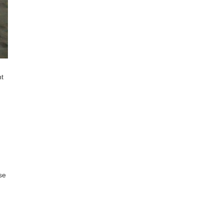
nt
se