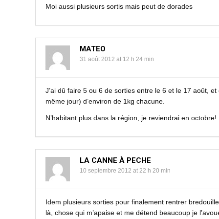
Moi aussi plusieurs sortis mais peut de dorades
MATEO
31 août 2012 at 12 h 24 min
J’ai dû faire 5 ou 6 de sorties entre le 6 et le 17 août,
même jour) d’environ de 1kg chacune.
N’habitant plus dans la région, je reviendrai en octobre!
LA CANNE À PECHE
10 septembre 2012 at 22 h 20 min
Idem plusieurs sorties pour finalement rentrer bredouill
là, chose qui m’apaise et me détend beaucoup je l’avou